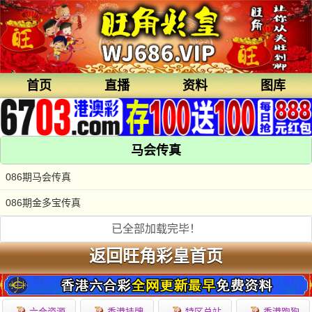
首页
直播
资料
图库
马会传真
086期马会传真
086期金多宝传真
已全部加载完毕！
返回旺角彩皇首页
六合资源
香港挂牌
特区总站
香港跑狗