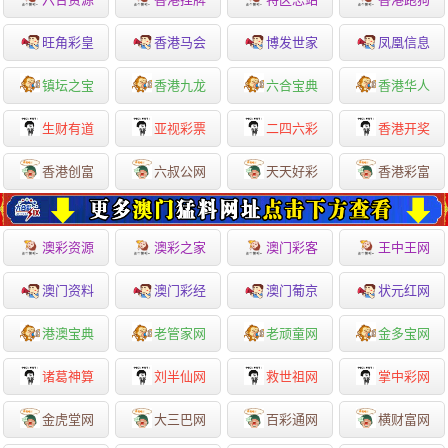
旺角彩皇
香港马会
博发世家
凤凰信息
镇坛之宝
香港九龙
六合宝典
香港华人
生财有道
亚视彩票
二四六彩
香港开奖
香港创富
六叔公网
天天好彩
香港彩富
澳彩资源
澳彩之家
澳门彩客
王中王网
澳门资料
澳门彩经
澳门葡京
状元红网
港澳宝典
老管家网
老顽童网
金多宝网
诸葛神算
刘半仙网
救世祖网
掌中彩网
金虎堂网
大三巴网
百彩通网
横财富网